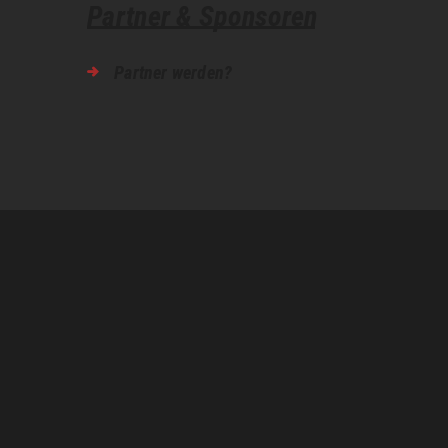
Partner & Sponsoren
n
Partner werden?
s
t