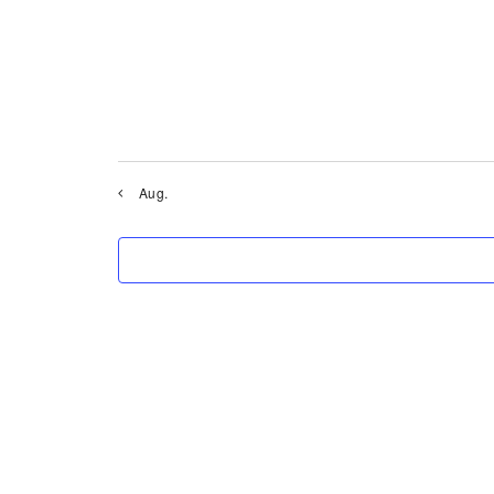
r
v
Aug.
o
n