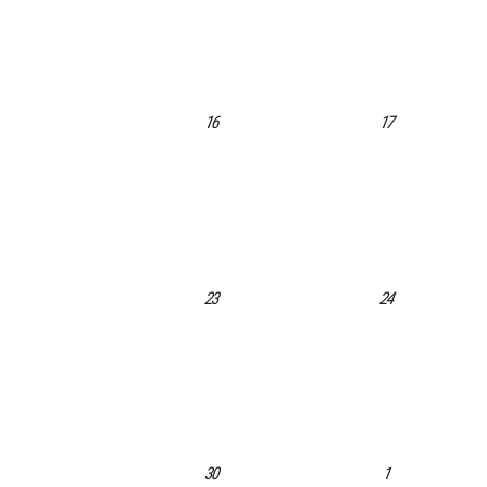
e
n
1 Veranstaltung,
1 Veranstaltung,
16
17
d
1 Veranstaltung,
1 Veranstaltung,
23
24
e
1 Veranstaltung,
1 Veranstaltung,
30
1