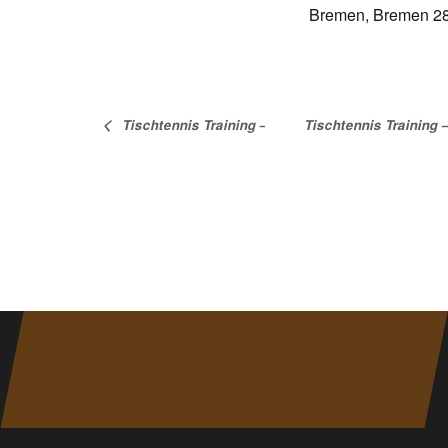
Bremen
,
Bremen
2
Tischtennis Training – 1. Herren
Tischtennis Training 