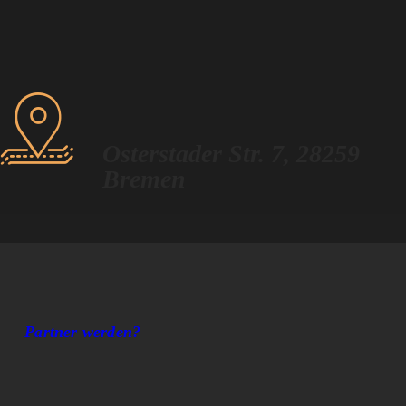
Noch kein Mitglied?
WIR WARTEN
AUF DICH
Osterstader Str. 7, 28259
Bremen
Partner & Sponsoren
Partner werden?
wichtige Dokumente