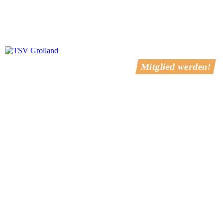
Verein
News
Abteilungen
Mitglied werden!
Termine
Kontakt
Fußball Training -
1. Herren