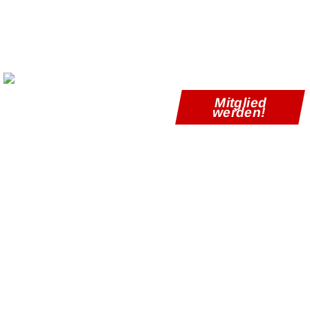
Mitglied
werden!
Verein
News
Abteilungen
Termine
Kontakt
EINLADUNG ZUR
HAUPTVERSAMMLUNG
AM 12.05.2025 UM 20:00
UHR