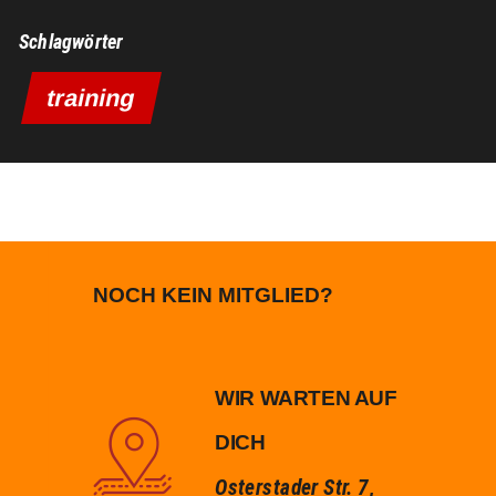
Schlagwörter
training
NOCH KEIN MITGLIED?
WIR WARTEN AUF
DICH
Osterstader Str. 7,