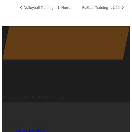
Volleyball Training – 1. Herren
Fußball Training 1. Ü50
Noch kein Mitglied?
WIR WARTEN AUF DICH
Osterstader Str. 7, 28259 Bremen
Partner & Sponsoren
Partner werden?