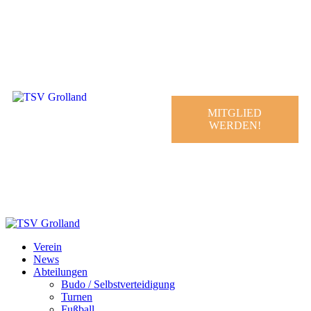
MITGLIED
WERDEN!
Fußball Training 1. Ü40
Verein
News
Abteilungen
Budo / Selbstverteidigung
Turnen
Fußball