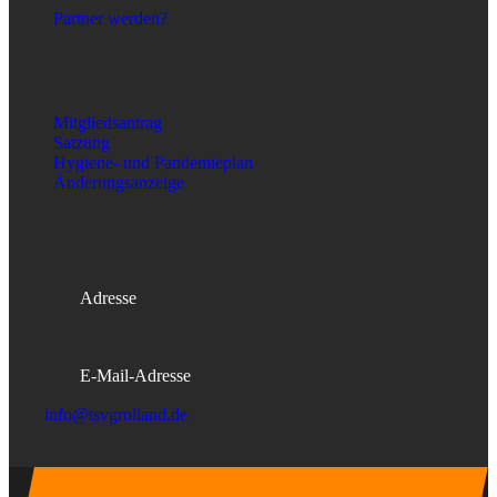
Partner werden?
wichtige Dokumente
Mitgliedsantrag
Satzung
Hygiene- und Pandemieplan
Änderungsanzeige
Kontakt
Adresse
Osterstader Str. 7, 28259 Bremen
E-Mail-Adresse
info@tsvgrolland.de