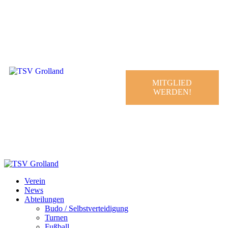
MITGLIED
WERDEN!
Tischtennis Training - 1. Herren
Verein
News
Abteilungen
Budo / Selbstverteidigung
Turnen
Fußball