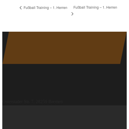
Fußball Training – 1. Herren
Fußball Training – 1. Herren
Noch kein Mitglied?
WIR WARTEN AUF DICH
Osterstader Str. 7, 28259 Bremen
Partner & Sponsoren